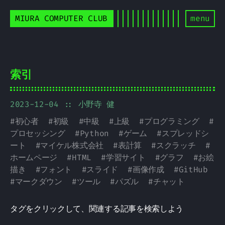
MIURA COMPUTER CLUB
menu
索引
2023-12-04
:: 小野寺 健
#
初心者
#
初級
#
中級
#
上級
#
プログラミング
#
プロセッシング
#
Python
#
ゲーム
#
スプレッドシ
ート
#
マイケル株式会社
#
表計算
#
スクラッチ
#
ホームページ
#
HTML
#
学習サイト
#
グラフ
#
お絵
描き
#
フォント
#
スライド
#
画像作成
#
GitHub
#
マークダウン
#
ツール
#
パズル
#
チャット
タグをクリックして、関連する記事を検索しよう