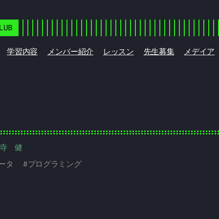
LUB
学習内容
メンバー紹介
レッスン
先生募集
メデイア
野寺 健
ータ
#
プログラミング