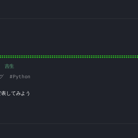
本 吉生
グ
#
Python
で表してみよう