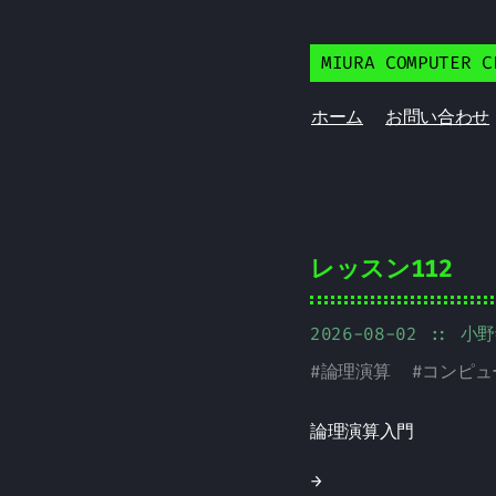
MIURA COMPUTER C
ホーム
お問い合わせ
レッスン112
2026-08-02
:: 小
#
論理演算
#
コンピュ
論理演算入門
→