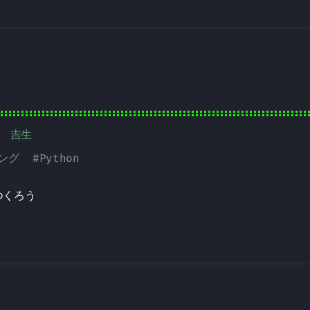
本 吉生
ング
#
Python
つくろう