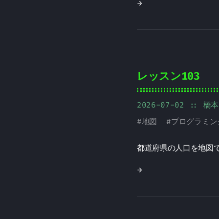
→
レッスン103
2026-07-02
:: 橋
#
地図
#
プログラミン
都道府県の人口を地図
→