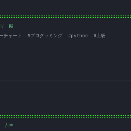
野寺 健
ーチャート
#
プログラミング
#
python
#
上級
本 吉生