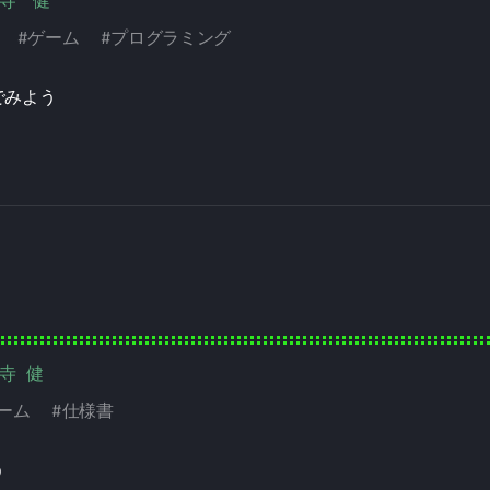
野寺 健
#
ゲーム
#
プログラミング
でみよう
野寺 健
ーム
#
仕様書
う