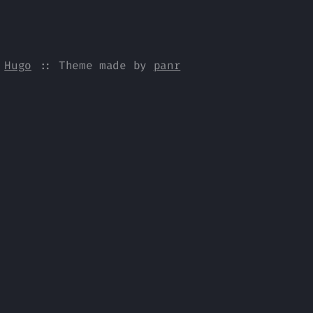
y
Hugo
:: Theme made by
panr