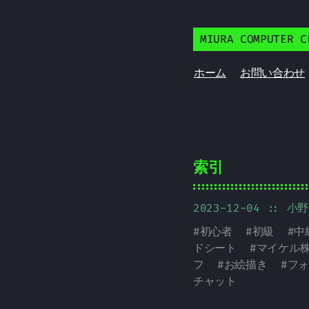
MIURA COMPUTER C
ホーム
お問い合わせ
索引
2023-12-04
:: 小
#
初心者
#
初級
#
中
ドシート
#
マイケル
フ
#
お絵描き
#
フォ
チャット