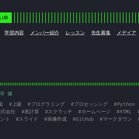
LUB
学習内容
メンバー紹介
レッスン
先生募集
メデイア
野寺 健
級
#
上級
#
プログラミング
#
プロセッシング
#
Python
株式会社
#
表計算
#
スクラッチ
#
ホームページ
#
HTML
ント
#
スライド
#
画像作成
#
GitHub
#
マークダウン