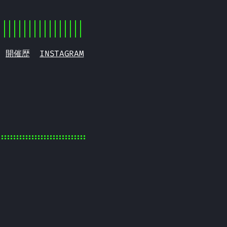
開催歴
INSTAGRAM