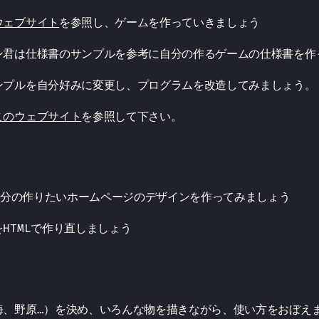
ウェブサイト
を参照し、ゲームを作っていきましょう
ン君は仕様書のサンプルを参考に自分の作るゲームの仕様書を作
ンプルを自分好みに変更し、プログラムを改造してみましょう。
このウェブサイト
を参照して下さい。
、自分の作りたいホームページのデザインを作ってみましょう
HTMLで作り直しましょう
海、野原…）を決め、いろんな物を描きながら、使い方をおぼえ