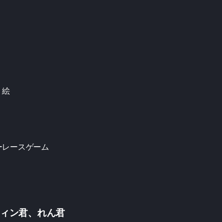
く絵
ーレースゲーム
ティン君、れん君