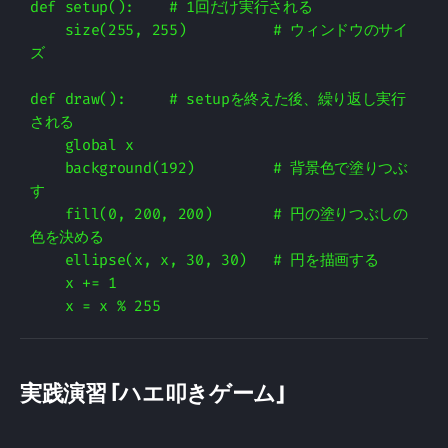
def setup():    # 1回だけ実行される

    size(255, 255)          # ウィンドウのサイ
ズ

def draw():     # setupを終えた後、繰り返し実行
される

    global x

    background(192)         # 背景色で塗りつぶ
す

    fill(0, 200, 200)       # 円の塗りつぶしの
色を決める

    ellipse(x, x, 30, 30)   # 円を描画する

    x += 1

実践演習「ハエ叩きゲーム」